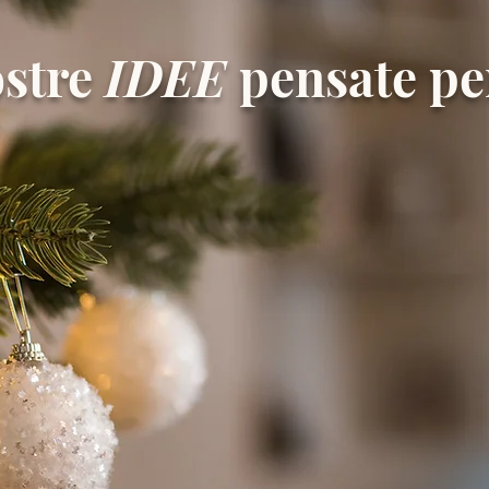
ostre
IDEE
pensate p