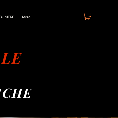
BONIERE
More
ALE
ICHE