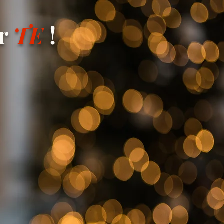
er
TE
!